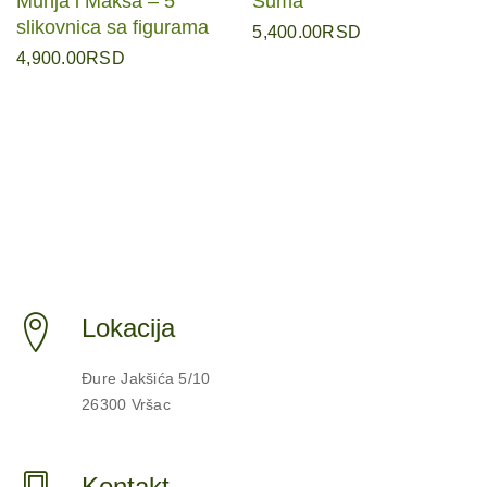
Munja i Maksa – 5
Šuma
slikovnica sa figurama
5,400.00
RSD
4,900.00
RSD
Lokacija
Đure Jakšića 5/10
26300 Vršac
Kontakt